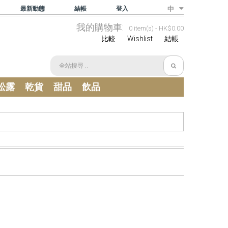
最新動態
結帳
登入
中
我的購物車:
0 item(s) -
HK$0.00
比較
Wishlist
結帳
松露
乾貨
甜品
飲品