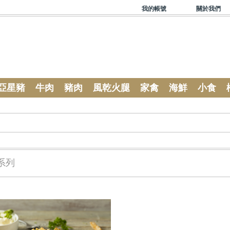
我的帳號
關於我們
亞星豬
牛肉
豬肉
風乾火腿
家禽
海鮮
小食
系列