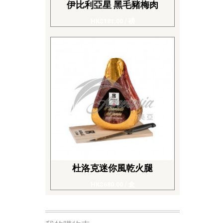
伊比利亞星 黑毛豬梅肉
HK$181.00
/ 磅
杜洛克迷你風乾火腿
HK$680.00
/ 盒