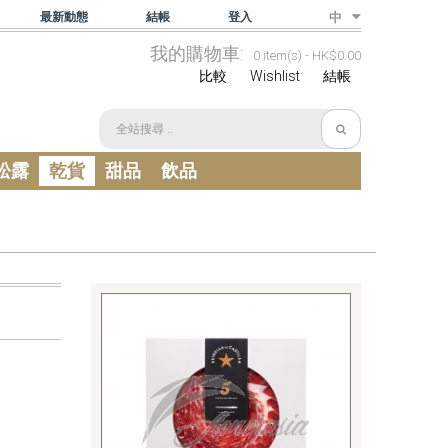
最新動態
結帳
登入
中
我的購物車:
0 item(s) -
HK$0.00
比較
Wishlist
結帳
松露
乾貨
甜品
飲品