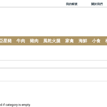
我的帳號
關於我們
亞星豬
牛肉
豬肉
風乾火腿
家禽
海鮮
小食
 if category is empty.