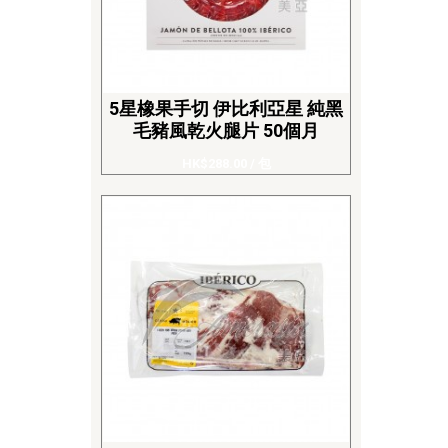
5星橡果手切 伊比利亞星 純黑
毛豬風乾火腿片 50個月
HK$288.00
/ 包