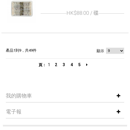
HK$88.00
/ 碟
產品1到9，共49件
顯示
1
2
3
4
5
頁：
我的購物車
電子報