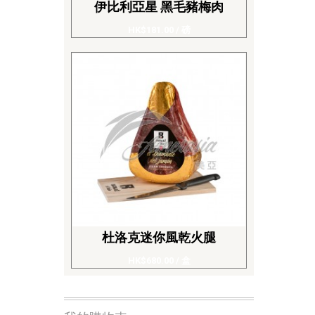
伊比利亞星 黑毛豬梅肉
HK$181.00
/ 磅
杜洛克迷你風乾火腿
HK$680.00
/ 盒