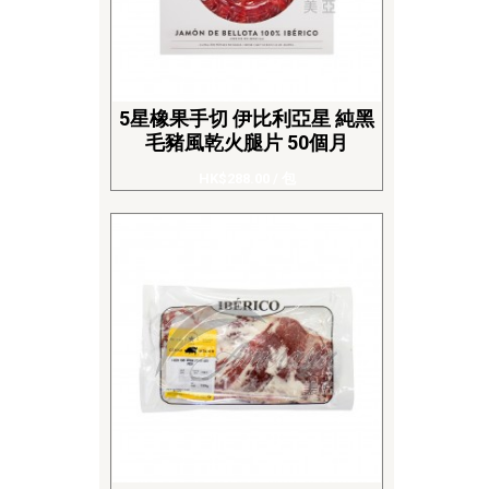
5星橡果手切 伊比利亞星 純黑
毛豬風乾火腿片 50個月
HK$288.00
/ 包