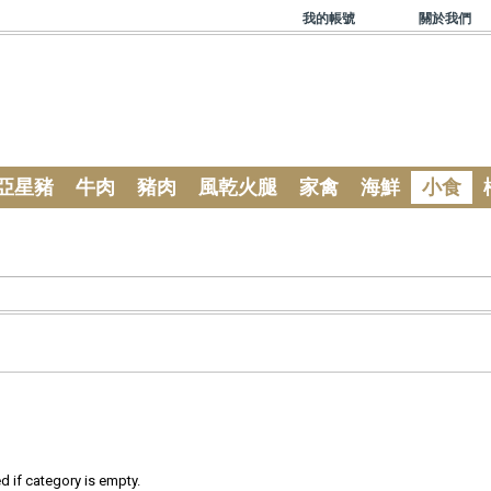
我的帳號
關於我們
亞星豬
牛肉
豬肉
風乾火腿
家禽
海鮮
小食
 if category is empty.