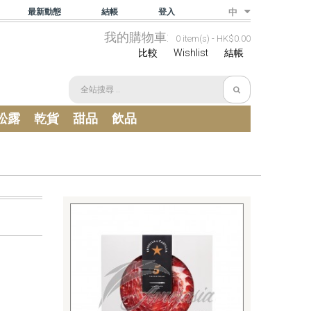
最新動態
結帳
登入
中
我的購物車:
0 item(s) -
HK$0.00
比較
Wishlist
結帳
松露
乾貨
甜品
飲品