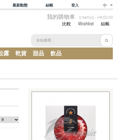
最新動態
結帳
登入
中
我的購物車:
0 item(s) -
HK$0.00
比較
Wishlist
結帳
松露
乾貨
甜品
飲品