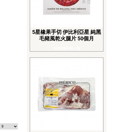
5星橡果手切 伊比利亞星 純黑
毛豬風乾火腿片 50個月
HK$288.00
/ 包