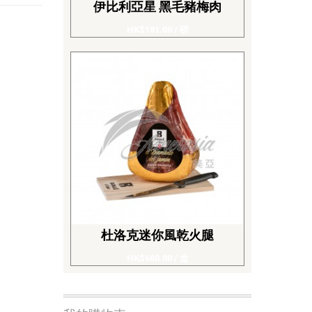
伊比利亞星 黑毛豬梅肉
HK$181.00
/ 磅
杜洛克迷你風乾火腿
HK$680.00
/ 盒