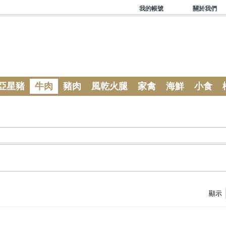
我的帳號
關於我們
亞星豬
牛肉
豬肉
風乾火腿
家禽
海鮮
小食
顯示